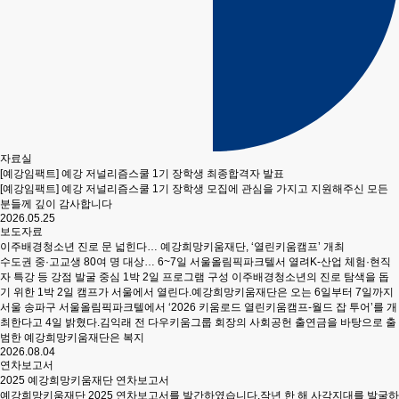
자료실
[예강임팩트] 예강 저널리즘스쿨 1기 장학생 최종합격자 발표
[예강임팩트] 예강 저널리즘스쿨 1기 장학생 모집에 관심을 가지고 지원해주신 모든
분들께 깊이 감사합니다
2026.05.25
보도자료
이주배경청소년 진로 문 넓힌다… 예강희망키움재단, ‘열린키움캠프’ 개최
수도권 중·고교생 80여 명 대상… 6~7일 서울올림픽파크텔서 열려K-산업 체험·현직
자 특강 등 강점 발굴 중심 1박 2일 프로그램 구성 이주배경청소년의 진로 탐색을 돕
기 위한 1박 2일 캠프가 서울에서 열린다.예강희망키움재단은 오는 6일부터 7일까지
서울 송파구 서울올림픽파크텔에서 ‘2026 키움로드 열린키움캠프-월드 잡 투어’를 개
최한다고 4일 밝혔다.김익래 전 다우키움그룹 회장의 사회공헌 출연금을 바탕으로 출
범한 예강희망키움재단은 복지
2026.08.04
연차보고서
2025 예강희망키움재단 연차보고서
예강희망키움재단 2025 연차보고서를 발간하였습니다.작년 한 해 사각지대를 발굴하