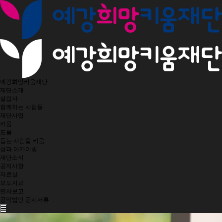
예강희망키움재단
재단소개
설립자
함께하는 사람들
재단사업
키움
도움
돕는 사람을 키움
성과 아카이빙
재단소식
공지사항
자료실
보도자료
연차보고
공익법인 공시서류